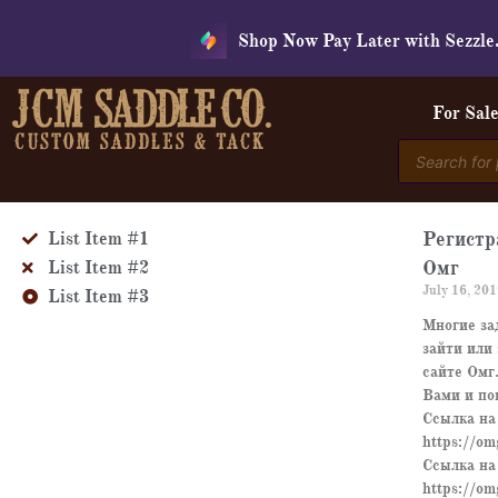
Skip
Shop Now Pay Later with Sezzle
to
content
For Sal
Products
search
Регистр
List Item #1
Омг
List Item #2
July 16, 20
List Item #3
Многие за
зайти или
сайте Омг.
Вами и по
Ссылка на
https://o
Ссылка на
https://o