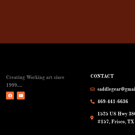
CONTACT
Creating Working art since
1999….
saddlegear@gmai
469-441-6636
F
Y
a
o
c
u
1525 US Hwy 380
e
t
b
u
#157, Frisco, TX
o
b
o
e
k