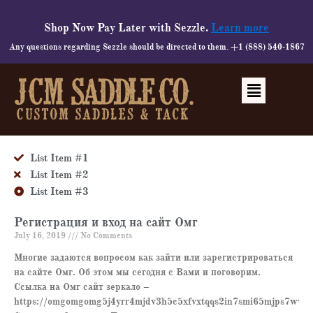
Skip
to
Shop Now Pay Later with Sezzle.
Learn more
content
Any questions regarding Sezzle should be directed to them. +1 (888) 540-1867
Menu
List Item #1
List Item #2
List Item #3
Регистрация и вход на сайт Омг
July 16, 2019
No Comments
Многие задаются вопросом как зайти или зарегистрироваться
на сайте Омг. Об этом мы сегодня с Вами и поговорим.
Ссылка на Омг сайт зеркало –
https://omgomgomg5j4yrr4mjdv3h5c5xfvxtqqs2in7smi65mjps7wvkm