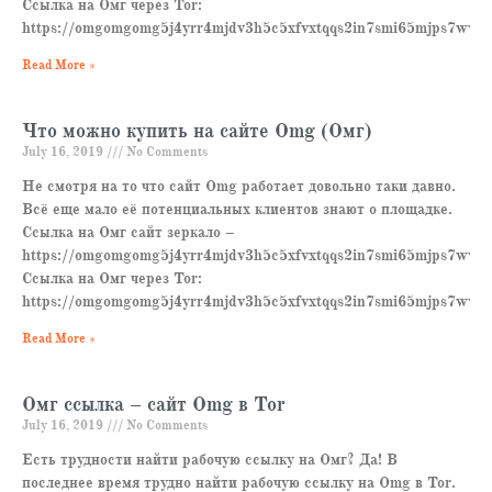
Ссылка на Омг через Tor:
https://omgomgomg5j4yrr4mjdv3h5c5xfvxtqqs2in7smi65mjps7wvkm
Read More »
Что можно купить на сайте Omg (Омг)
July 16, 2019
No Comments
Не смотря на то что сайт Omg работает довольно таки давно.
Всё еще мало её потенциальных клиентов знают о площадке.
Ссылка на Омг сайт зеркало –
https://omgomgomg5j4yrr4mjdv3h5c5xfvxtqqs2in7smi65mjps7wvkm
Ссылка на Омг через Tor:
https://omgomgomg5j4yrr4mjdv3h5c5xfvxtqqs2in7smi65mjps7wvkm
Read More »
Омг ссылка – сайт Omg в Tor
July 16, 2019
No Comments
Есть трудности найти рабочую ссылку на Омг? Да! В
последнее время трудно найти рабочую ссылку на Omg в Tor.