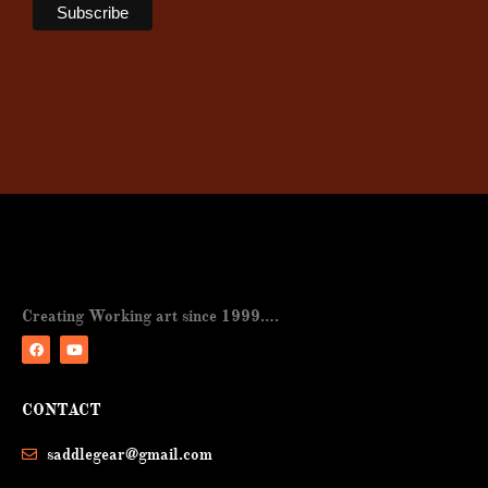
Creating Working art since 1999….
F
Y
a
o
CONTACT
c
u
e
t
b
u
saddlegear@gmail.com
o
b
o
e
k