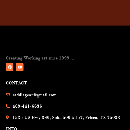
Creating Working art since 1999….
F
Y
a
o
CONTACT
c
u
e
t
b
u
saddlegear@gmail.com
o
b
o
e
k
469-441-6636
1525 US Hwy 380, Suite 500 #157, Frisco, TX 75033
INFO