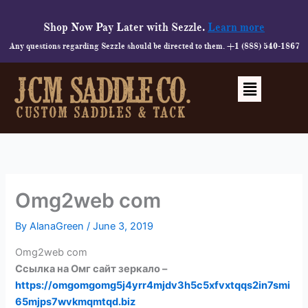
Skip
to
Shop Now Pay Later with Sezzle.
Learn more
content
Any questions regarding Sezzle should be directed to them. +1 (888) 540-1867
Menu
Omg2web com
By
AlanaGreen
/
June 3, 2019
Omg2web com
Ссылка на Омг сайт зеркало –
https://omgomgomg5j4yrr4mjdv3h5c5xfvxtqqs2in7smi
65mjps7wvkmqmtqd.biz