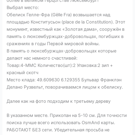
более в Великом Герцогстве Люксембург!
Выбрал место:
Обелиск Гелле-Фра (Gëlle Fra) возвышается над
площадью Конститусьон (place de la Constitution). Этот
монумент, известный как «Золотая дама», сооружён в
память о люксембуржцах-добровольцах, погибших в
сражениях в годы Первой мировой войны.
В память о люксебуржцах-добровольцах которые
делают нас немного счастливей:
Товар:4-ММС Количество(шт):2 Упаковка:2 зип +
красный скотч
Место клада: 49.609630 6.129355 Бульвар Франклэн
Делано Рузвельт, поворачиваемся лицом к обелиску.
Далее как на фото подходим к третьему дереву
В указанном месте. Прикопан на 5-10 см. Для точности
поиска лучше всего использовать OsmAnd карты.
РАБОТАЮТ БЕЗ сети. Убедительная просьба не