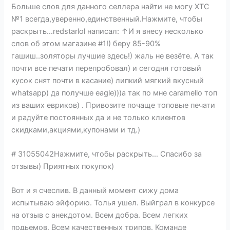
Больше слов для данного селлера найти не могу ХТС
№1 всегда,уверенно,единственный.Нажмите, чтобы
раскрыть…redstarlol написал: ↑И я внесу несколько
слов об этом магазине #1!) беру 85-90%
гашиш..золяторы лучшие здесь!) жаль не везёте. А так
почти все печати перепробовал) и сегодня готовый
кусок снят почти в касание) липкий мягкий вкусный
whatsapp) да получше eagle)))а так по мне caramello топ
из ваших евриков) . Привозите почаще топовые печати
и радуйте постоянных да и не только клиентов
скидками,акциями,купонами и тд.)
# 31055042Нажмите, чтобы раскрыть… Спасибо за
отзывы) Приятных покупок)
Вот и я счеслив. В данный момент сижу дома
испытываю эйфорию. Толья ушел. Выйграл в конкурсе
на отзыв с анекдотом. Всем добра. Всем легких
подьемов. Всем качественных трипов. Команде