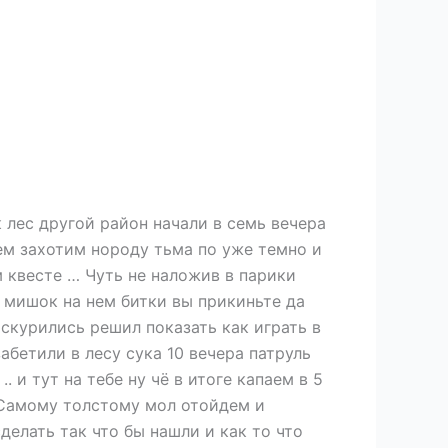
 лес другой район начали в семь вечера
аем захотим нороду тьма по уже темно и
м квесте … Чуть не наложив в парики
 мишок на нем битки вы прикиньте да
аскурились решил показать как играть в
абетили в лесу сука 10 вечера патруль
. и тут на тебе ну чё в итоге капаем в 5
. Самому толстому мол отойдем и
делать так что бы нашли и как то что