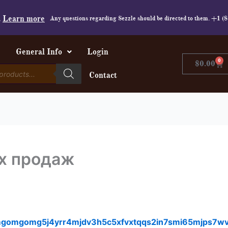
.
Learn more
Any questions regarding Sezzle should be directed to them. +1 
e
General Info
Login
0
Car
$
0.00
Contact
х продаж
omgomgomg5j4yrr4mjdv3h5c5xfvxtqqs2in7smi65mjps7w