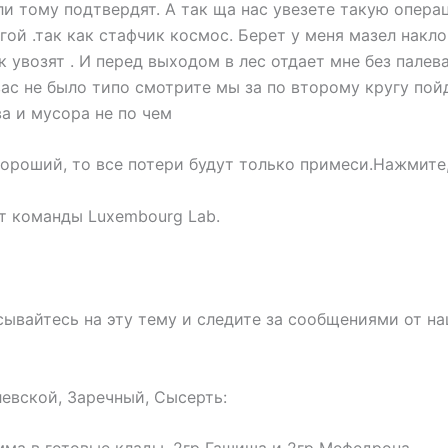
ли тому подтвердят. А так ща нас увезете такую опера
гой .так как стафчик космос. Берет у меня мазел накл
ак увозят . И перед выходом в лес отдает мне без пал
вас не было типо смотрите мы за по второму кругу по
ва и мусора не по чем
хороший, то все потери будут только примеси.Нажмите
т команды Luxembourg Lab.
ывайтесь на эту тему и следите за сообщениями от н
левской, Заречный, Сысерть: