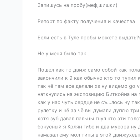
Запишусь на пробу(меф,шишки)
Репорт по факту получения и качества
Если есть в Туле пробы можете выдать?
Не у меня было так..
Пошел как то движ само собой как пола
закончили к 9 как обычно кто то тупил 
так чё там все делали хз ну видемо go
наткнулись на экспозицию Биткойна на 
как у нас чуть сердце не съ…лось ну та
рулетку и чё аа чё вы думали дуплю три
хотя зуб давал пальцы гнул что эти толс
бонусный я Колян гибс и два мусора ну 
намазал ему мол типы в этой движухеьпо