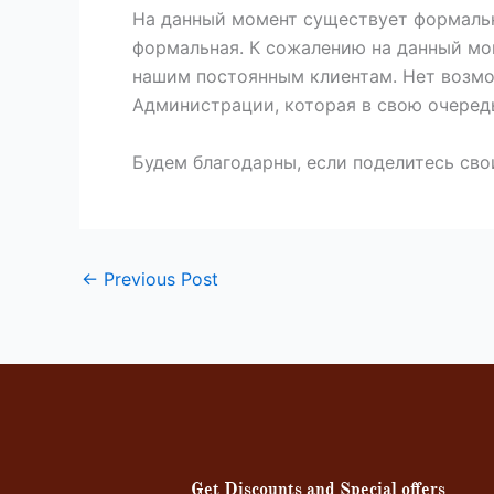
На данный момент существует формальна
формальная. К сожалению на данный мо
нашим постоянным клиентам. Нет возмо
Администрации, которая в свою очеред
Будем благодарны, если поделитесь сво
←
Previous Post
Get Discounts and Special offers