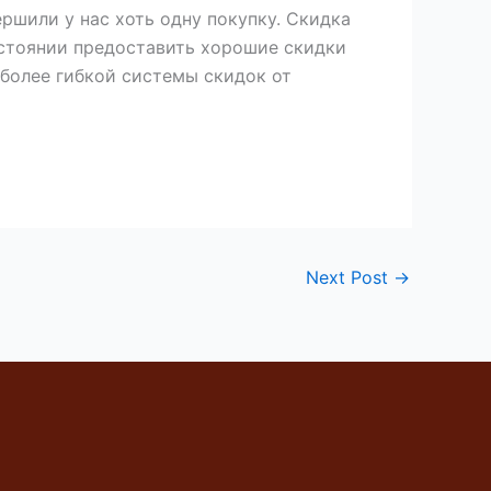
ршили у нас хоть одну покупку. Скидка
остоянии предоставить хорошие скидки
более гибкой системы скидок от
Next Post
→