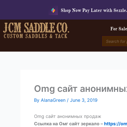
Skip
Shop Now Pay Later with Sezzle
to
content
For Sal
Products
search
Omg сайт анонимны
By
AlanaGreen
/
June 3, 2019
Omg сайт анонимных продаж
Ссылка на Омг сайт зеркало –
https://