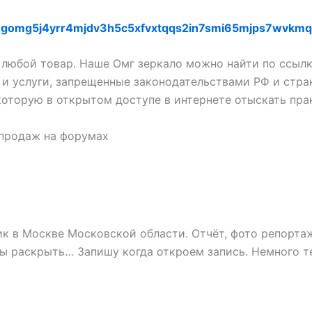
mgomg5j4yrr4mjdv3h5c5xfvxtqqs2in7smi65mjps7wvkmq
 любой товар. Наше Омг зеркало можно найти по ссыл
и услуги, запрещенные законодательствами РФ и стра
которую в открытом доступе в интернете отыскать пра
 продаж на форумах
ик в Москве Московской области. Отчёт, фото репортаж
ы раскрыть… Запишу когда откроем запись. Немного т