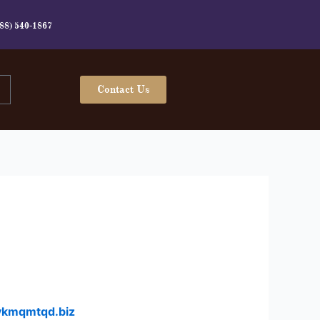
(888) 540-1867
t
Contact Us
vkmqmtqd.biz