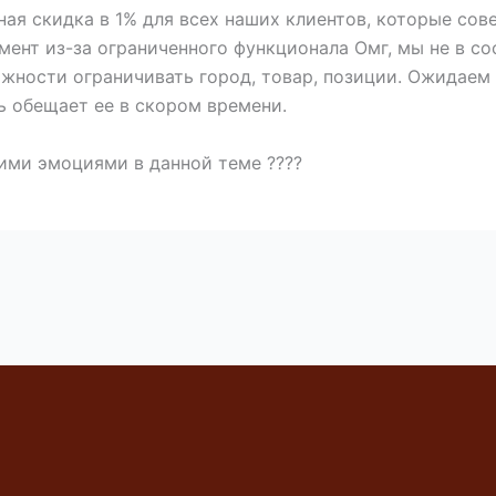
я скидка в 1% для всех наших клиентов, которые сове
мент из-за ограниченного функционала Омг, мы не в с
жности ограничивать город, товар, позиции. Ожидаем 
ь обещает ее в скором времени.
ими эмоциями в данной теме ????