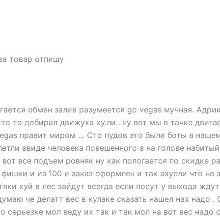
за товар отпишу
гается обмен залив разумеется go vegas мучная. Адрик
кто то добирал движуха ху.ли.. ну вот мы в тачке двиг
 vegas правит миром … Сто пудов это были боты в наше
петли ввиде человека повешенного а на голове набитый
к вот все подъем ровняк ну как пологается по скидке р
 фишки и из 100 и заказ оформлен и так ахуели что не з
тяки хуй в лес зайдут всегда если посут у выхода ждут .
думаю че делатт вес в кулаке сказать нашел нах надо 
 серьезке мол веду их так и так мол на вот вес надо с