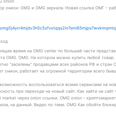
G onion
ор онион: OMG и OMG зеркала. Новая ссылка ОМГ – раб
gomg5j4yrr4mjdv3h5c5xfvxtqqs2in7smi65mjps7wvkmqmtq
вход
стоящее время на OMG center по большей части предст
йта OMG. OMG. На котором можно купить любой товар.
отно “заселены” продавцами всех районов РФ и стран С
ет онион, работает на огромной территории всего быв
возможность воспользоваться всеми сервисами на но
сность при переходе на новый сайт. Как зайти на сайт
market через onion ссылки. OMG onion – криптомаркет
за, на данный. Видео по теме. OMG Как обойти блокир