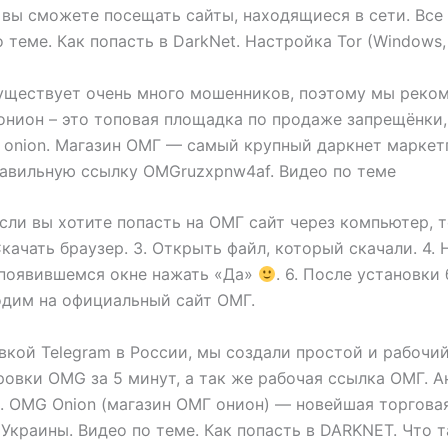
вы сможете посещать сайты, находящиеся в сети. Все 
теме. Как попасть в DarkNet. Настройка Tor (Windows, L
существует очень много мошенников, поэтому мы реко
онион – это топовая площадка по продаже запрещёнки, 
. onion. Магазин ОМГ — самый крупный даркнет маркетп
правильную ссылку OMGruzxpnw4af. Видео по теме
. Если вы хотите попасть на ОМГ сайт через компьютер
 Скачать браузер. 3. Открыть файл, который скачали. 4. Н
В появившемся окне нажать «Да»
. 6. После установки
одим на официальный сайт ОМГ.
вкой Telegram в России, мы создали простой и рабочий
овки OMG за 5 минут, а так же рабочая ссылка ОМГ. А
. OMG Onion (магазин ОМГ онион) — новейшая торгова
Украины. Видео по теме. Как попасть в DARKNET. Что т