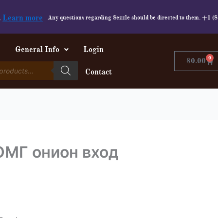
.
Learn more
Any questions regarding Sezzle should be directed to them. +1 
e
General Info
Login
0
Car
$
0.00
Contact
ОМГ онион вход