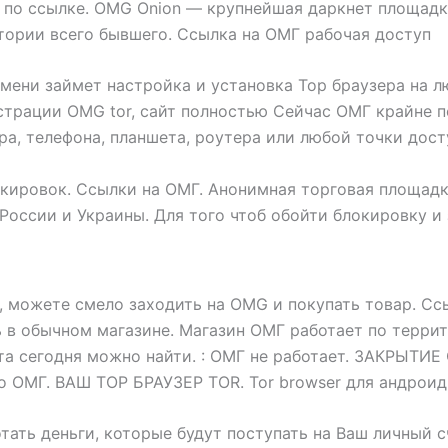
по ссылке. OMG Onion — крупнейшая даркнет площадка 
тории всего бывшего. Ссылка на ОМГ рабочая доступ
емени займет настройка и установка Тор браузера на 
рации OMG tor, сайт полностью Сейчас ОМГ крайне по
а, телефона, планшета, роутера или любой точки досту
окировок. Ссылки на ОМГ. Анонимная торговая площадк
 России и Украины. Для того чтоб обойти блокировку и
е, можете смело заходить на OMG и покупать товар. Сс
 в обычном магазине. Магазин ОМГ работает по террит
ета сегодня можно найти. : ОМГ не работает. ЗАКРЫТИ
но ОМГ. ВАШ ТОР БРАУЗЕР TOR. Tor browser для андрои
тать деньги, которые будут поступать на Ваш личный с