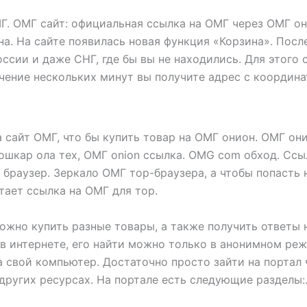
. ОМГ сайт: официальная ссылка на ОМГ через ОМГ он
на. На сайте появилась новая функция «Корзина». После
ссии и даже СНГ, где бы вы не находились. Для этого 
ечение нескольких минут вы получите адрес с координа
а сайт ОМГ, что бы купить товар на ОМГ онион. ОМГ он
йошкар ола тех, ОМГ onion ссылка. OMG com обход. Ссы
 браузер. Зеркало ОМГ тор-браузера, а чтобы попасть
отает ссылка на ОМГ для тор.
можно купить разные товары, а также получить ответы 
 в интернете, его найти можно только в анонимном реж
 свой компьютер. Достаточно просто зайти на портал 
других ресурсах. На портале есть следующие разделы:. 