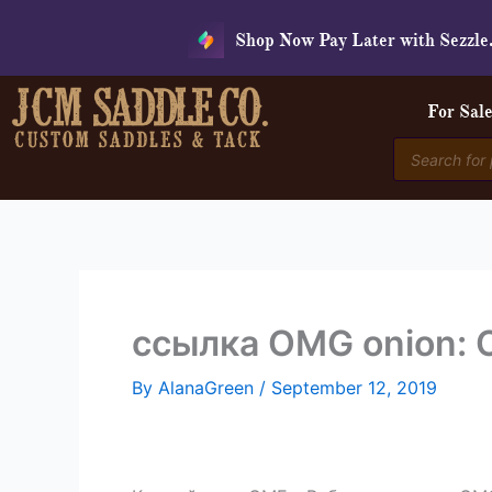
Skip
Shop Now Pay Later with Sezzle
to
content
For Sal
Products
search
ссылка OMG onion: 
By
AlanaGreen
/
September 12, 2019