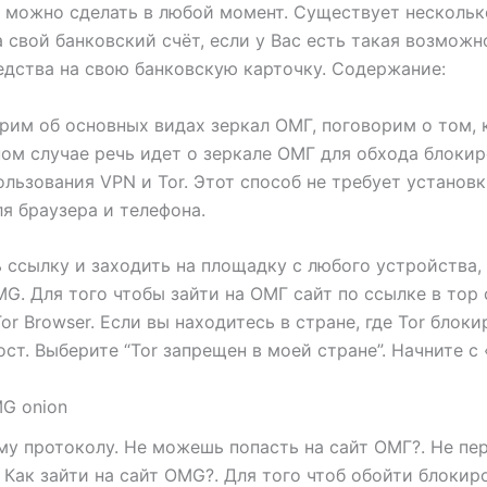
то можно сделать в любой момент. Существует нескольк
а свой банковский счёт, если у Вас есть такая возмож
едства на свою банковскую карточку. Содержание:
им об основных видах зеркал ОМГ, поговорим о том, к
ном случае речь идет о зеркале ОМГ для обхода блоки
ользования VPN и Tor. Этот способ не требует установ
я браузера и телефона.
ь ссылку и заходить на площадку с любого устройства,
MG. Для того чтобы зайти на ОМГ сайт по ссылке в тор 
Tor Browser. Если вы находитесь в стране, где Tor блок
ст. Выберите “Tor запрещен в моей стране”. Начните с «
G onion
у протоколу. Не можешь попасть на сайт ОМГ?. Не пер
 Как зайти на сайт OMG?. Для того чтоб обойти блокир