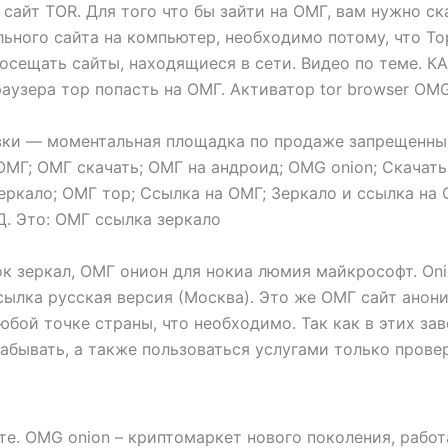
 сайт TOR. Для того что бы зайти на ОМГ, вам нужно ск
льного сайта на компьютер, необходимо потому, что То
посещать сайты, находящиеся в сети. Видео по теме.
раузера тор попасть на ОМГ. Активатор tor browser OM
овки — моментальная площадка по продаже запрещенны
ОМГ; ОМГ скачать; ОМГ на андроид; OMG onion; Скачать
ркало; ОМГ тор; Ссылка на ОМГ; Зеркало и ссылка на
. Это: ОМГ ссылка зеркало
ок зеркал, ОМГ онион для нокиа люмия майкрософт. On
сылка русская версия (Москва). Это же ОМГ сайт ано
юбой точке страны, что необходимо. Так как в этих з
абывать, а также пользоваться услугами только прове
те. OMG onion – криптомаркет нового поколения, рабо