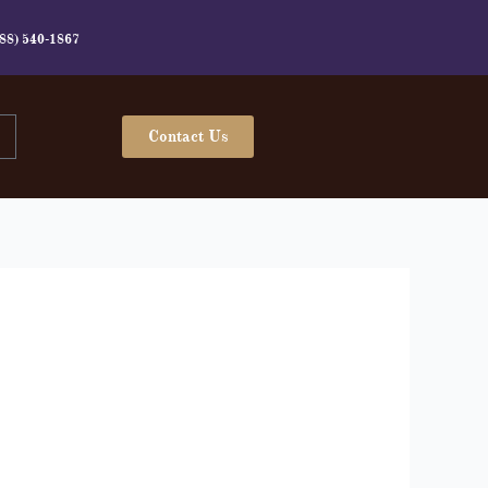
(888) 540-1867
t
Contact Us