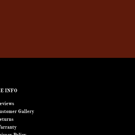
E INFO
eviews
ustomer Gallery
eturns
arranty